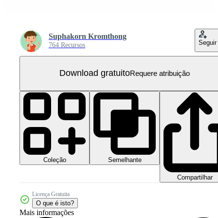
Suphakorn Kromthong
Seguir
764 Recursos
Download gratuito
Requere atribuição
Coleção
Semelhante
Compartilhar
Licença Gratuita
O que é isto?
Mais informações