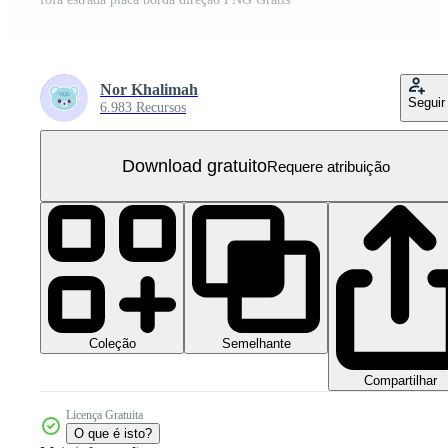
Nor Khalimah
Seguir
6.983 Recursos
Download gratuito
Requere atribuição
Coleção
Semelhante
Compartilhar
Licença Gratuita
O que é isto?