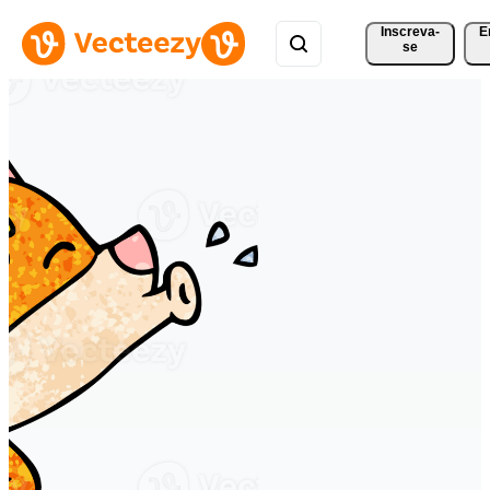
Inscreva-
E
se