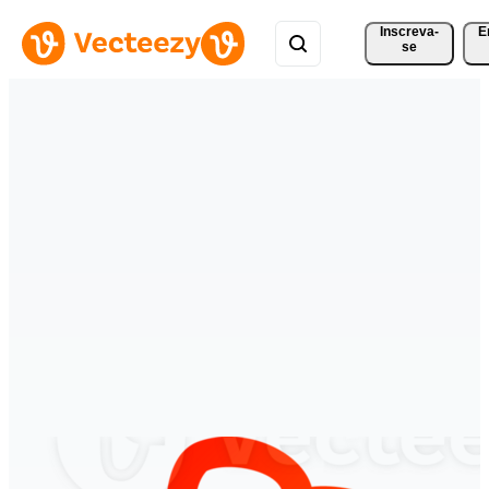
Inscreva-
E
se