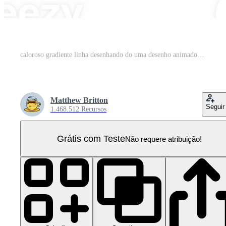
caloroso gradiente linha desenhando do uma desenho animado relaxar símbolo PNG Pro
Matthew Britton
Seguir
1.468.512 Recursos
Grátis com Teste
Não requere atribuição!