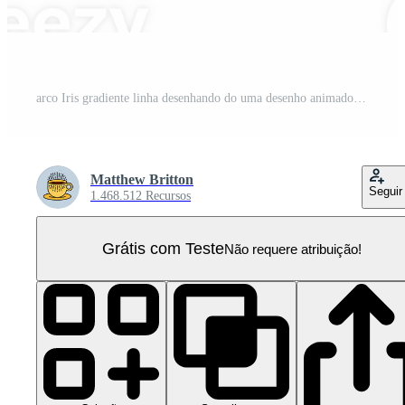
arco Iris gradiente linha desenhando do uma desenho animado relaxar símbolo PNG Pro
Matthew Britton
Seguir
1.468.512 Recursos
Grátis com Teste
Não requere atribuição!