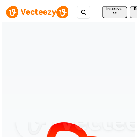
Inscreva-
E
se