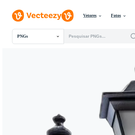
Vetores
Fotos
PNGs
Todas Imagens
Fotos
PNGs
PSDs
SVGs
Modelos
Vetores
Videos
Motion graphics
Imagens Editoriais
Eventos Editoriais