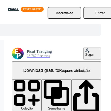
Planos
Inscreva-se
Entrar
Pisut Tardging
Seguir
28.767 Recursos
Download gratuito
Requere atribuição
Coleção
Semelhante