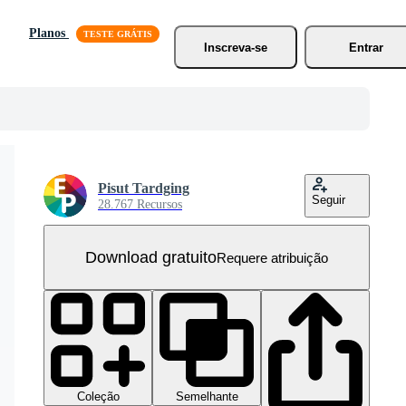
Planos
Inscreva-se
Entrar
Pisut Tardging
Seguir
28.767 Recursos
Download gratuito
Requere atribuição
Coleção
Semelhante