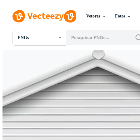
Vetores
Fotos
PNGs
Todas Imagens
Fotos
PNGs
PSDs
SVGs
Modelos
Vetores
Videos
Motion graphics
Imagens Editoriais
Eventos Editoriais