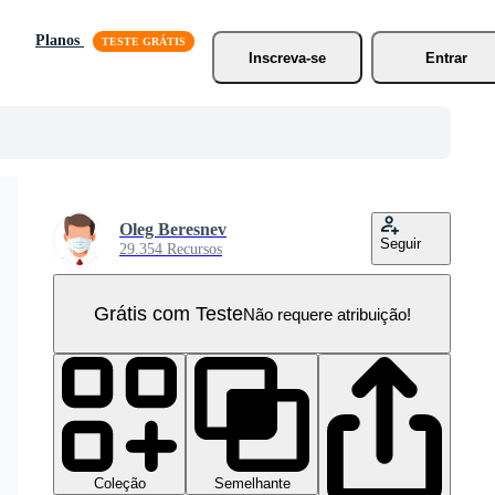
Planos
Inscreva-se
Entrar
Oleg Beresnev
Seguir
29.354 Recursos
Grátis com Teste
Não requere atribuição!
Coleção
Semelhante