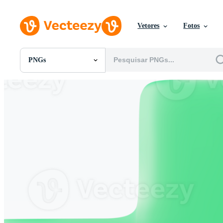
Vetores
Fotos
PNGs
Todas Imagens
Fotos
PNGs
PSDs
SVGs
Modelos
Vetores
Videos
Motion graphics
Imagens Editoriais
Eventos Editoriais