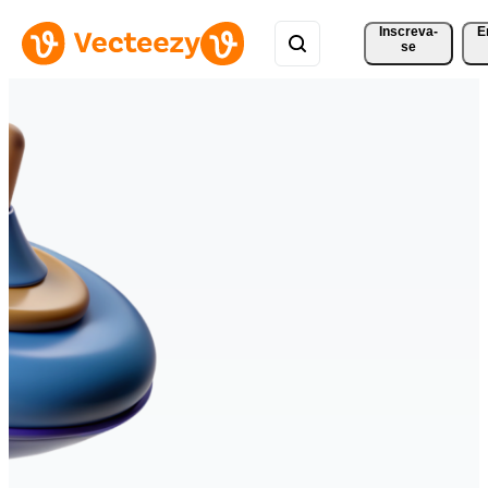
Inscreva-
E
se