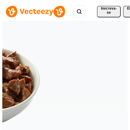
Inscreva-
E
se