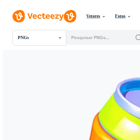
Vetores
Fotos
PNGs
Todas Imagens
Fotos
PNGs
PSDs
SVGs
Modelos
Vetores
Videos
Motion graphics
Imagens Editoriais
Eventos Editoriais