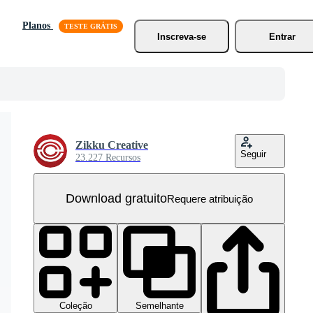
Planos
Inscreva-se
Entrar
Zikku Creative
Seguir
23.227 Recursos
Download gratuito
Requere atribuição
Coleção
Semelhante