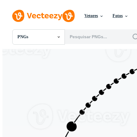
Vetores
Fotos
PNGs
Todas Imagens
Fotos
PNGs
PSDs
SVGs
Modelos
Vetores
Videos
Motion graphics
Imagens Editoriais
Eventos Editoriais