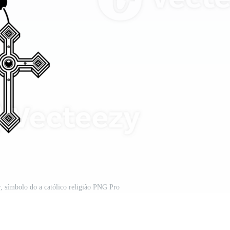
r, símbolo do a católico religião PNG Pro