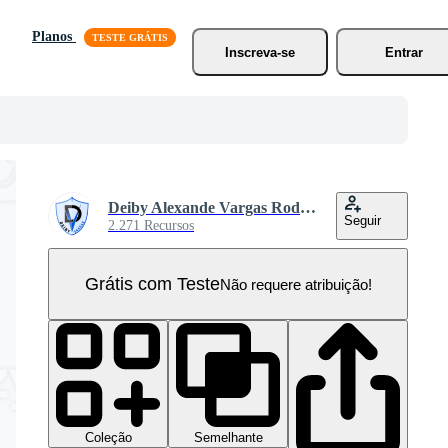
Planos
Inscreva-se
Entrar
Deiby Alexande Vargas Rodrigues
Seguir
2.271 Recursos
Grátis com Teste
Não requere atribuição!
Coleção
Semelhante