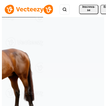
Inscreva-
E
se