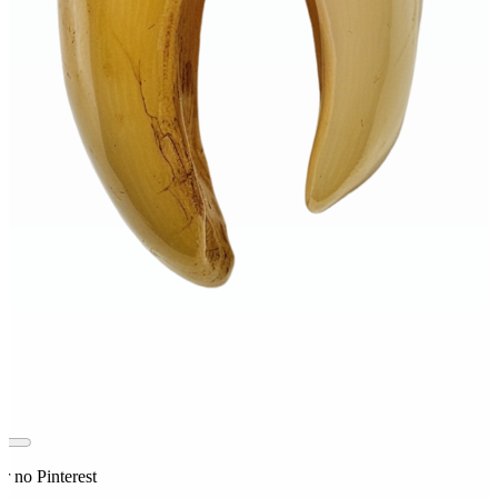
r no Pinterest