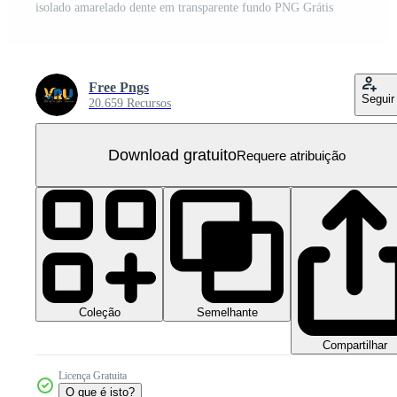
isolado amarelado dente em transparente fundo PNG Grátis
Free Pngs
Seguir
20.659 Recursos
Download gratuito
Requere atribuição
Coleção
Semelhante
Compartilhar
Licença Gratuita
O que é isto?