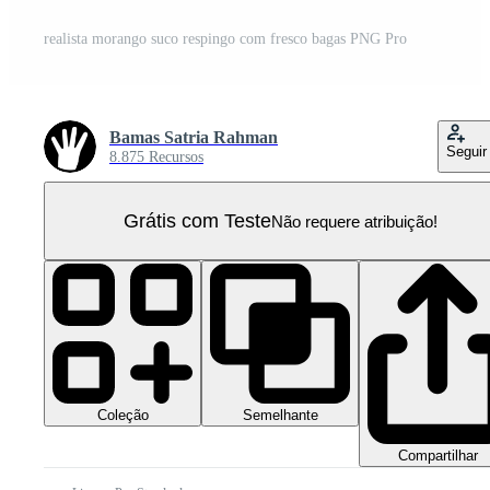
realista morango suco respingo com fresco bagas PNG Pro
Bamas Satria Rahman
Seguir
8.875 Recursos
Grátis com Teste
Não requere atribuição!
Coleção
Semelhante
Compartilhar