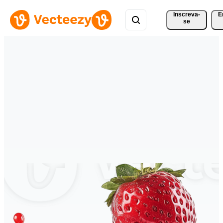
Inscreva-
E
se