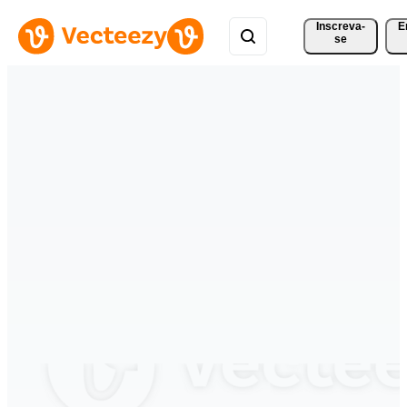
Inscreva-
E
se