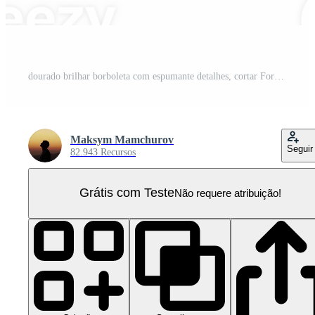
dourado brilhar borboleta com espumante detalhes, cortar Fora - estoque . PNG Pro
Maksym Mamchurov
Seguir
82.943 Recursos
Grátis com Teste
Não requere atribuição!