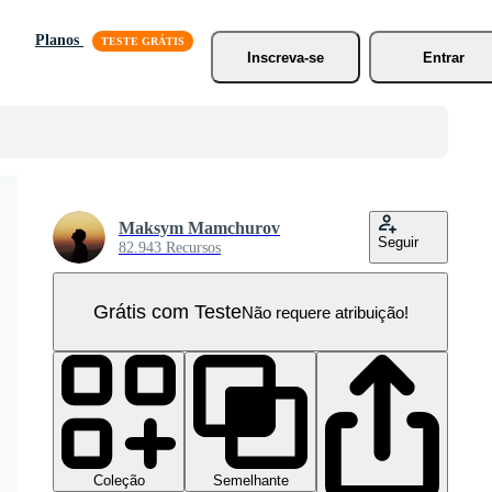
Planos
Inscreva-se
Entrar
Maksym Mamchurov
Seguir
82.943 Recursos
Grátis com Teste
Não requere atribuição!
Coleção
Semelhante