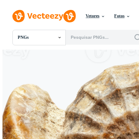
Vetores
Fotos
PNGs
Todas Imagens
Fotos
PNGs
PSDs
SVGs
Modelos
Vetores
Videos
Motion graphics
Imagens Editoriais
Eventos Editoriais