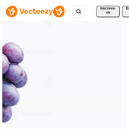
Inscreva-
E
se