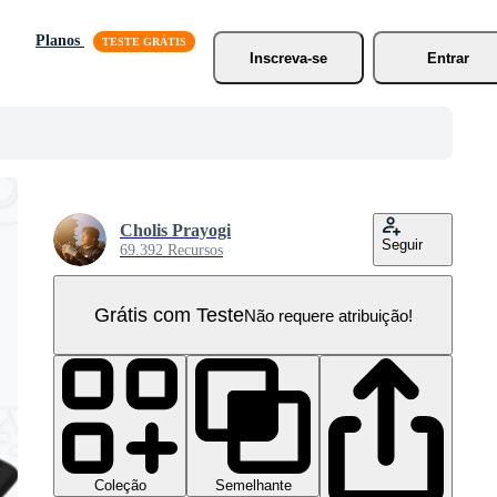
Planos
Inscreva-se
Entrar
Cholis Prayogi
Seguir
69.392 Recursos
Grátis com Teste
Não requere atribuição!
Coleção
Semelhante