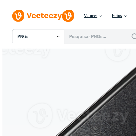
Vetores
Fotos
PNGs
Todas Imagens
Fotos
PNGs
PSDs
SVGs
Modelos
Vetores
Videos
Motion graphics
Imagens Editoriais
Eventos Editoriais