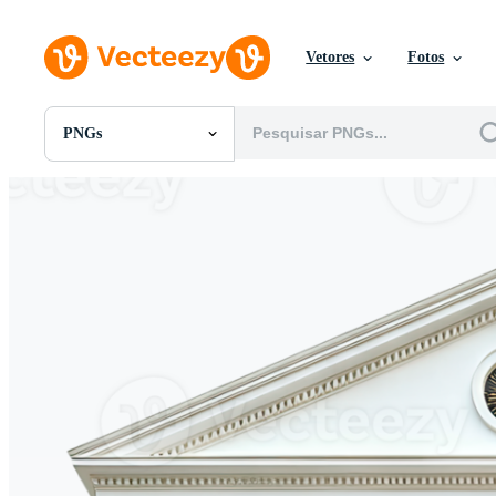
Vetores
Fotos
PNGs
Todas Imagens
Fotos
PNGs
PSDs
SVGs
Modelos
Vetores
Videos
Motion graphics
Imagens Editoriais
Eventos Editoriais