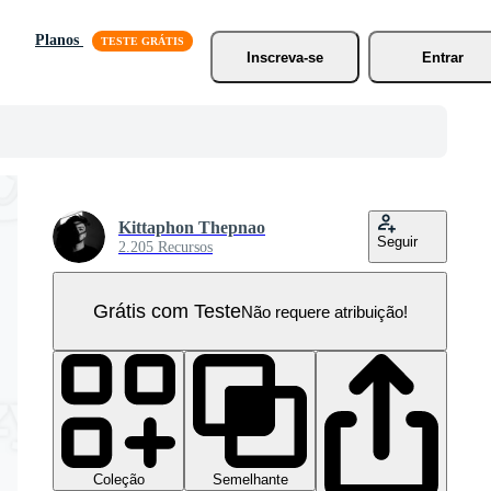
Planos
Inscreva-se
Entrar
Kittaphon Thepnao
Seguir
2.205 Recursos
Grátis com Teste
Não requere atribuição!
Coleção
Semelhante