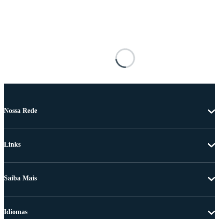
Nossa Rede
Links
Saiba Mais
Idiomas