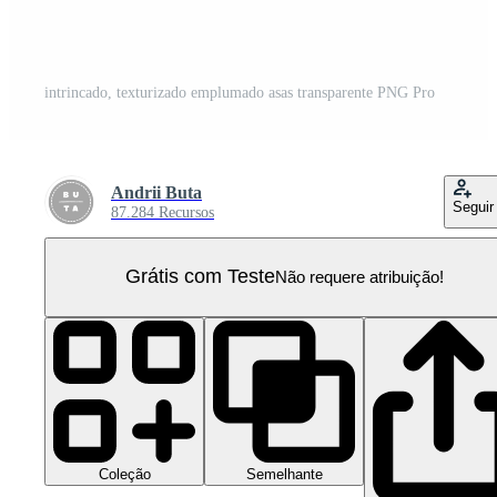
intrincado, texturizado emplumado asas transparente PNG Pro
Andrii Buta
Seguir
87.284 Recursos
Grátis com Teste
Não requere atribuição!
Coleção
Semelhante