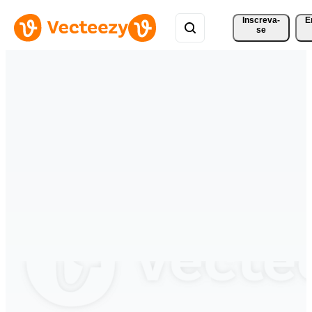
Inscreva-
E
se