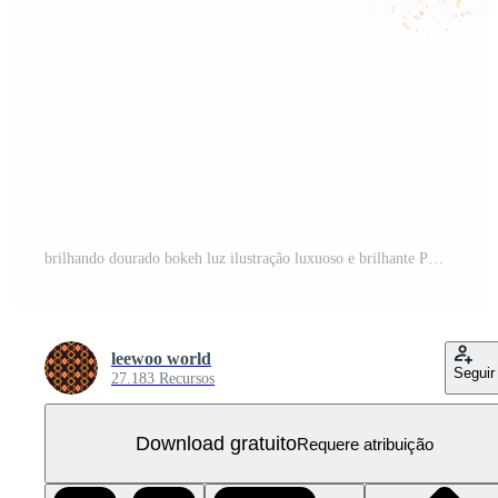
brilhando dourado bokeh luz ilustração luxuoso e brilhante PNG Grátis
leewoo world
Seguir
27.183 Recursos
Download gratuito
Requere atribuição