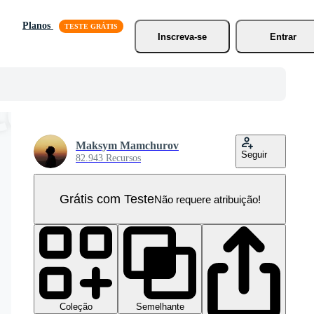
Planos
Inscreva-se
Entrar
Maksym Mamchurov
Seguir
82.943 Recursos
Grátis com Teste
Não requere atribuição!
Coleção
Semelhante