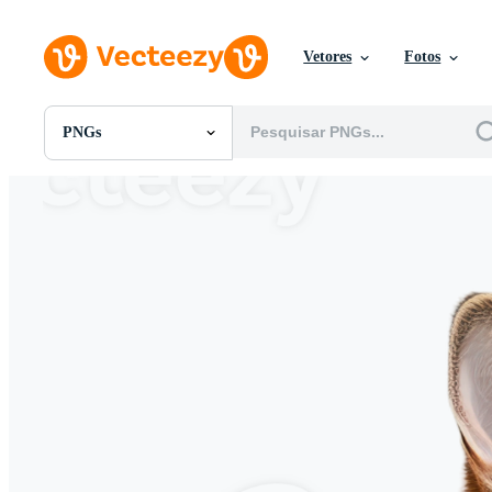
Vetores
Fotos
PNGs
Todas Imagens
Fotos
PNGs
PSDs
SVGs
Modelos
Vetores
Videos
Motion graphics
Imagens Editoriais
Eventos Editoriais