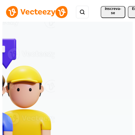
Inscreva-
E
se