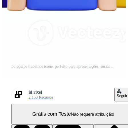
3d equipe trabalhos ícone. perfeito para apresentações, social meios de comunicação Postagens, e educacional materiais alvejando uma diverso público PNG Pro
id rixel
Seguir
2.153 Recursos
Grátis com Teste
Não requere atribuição!