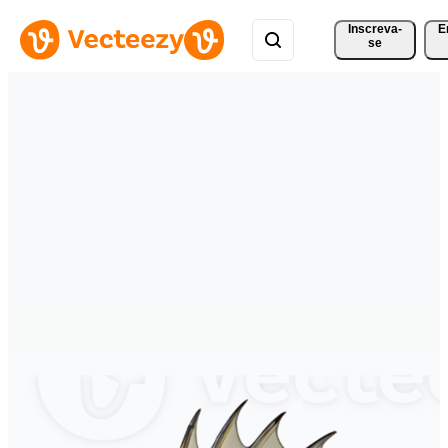
Inscreva-
E
se