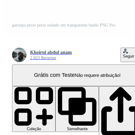
garoupa peixe peixe isolado em transparente fundo PNG Pro
Khoirul abdul anam
Seguir
2.023 Recursos
Grátis com Teste
Não requere atribuição!
Coleção
Semelhante