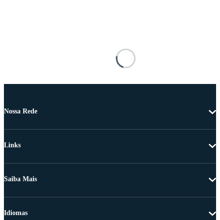
Nossa Rede
Links
Saiba Mais
Idiomas