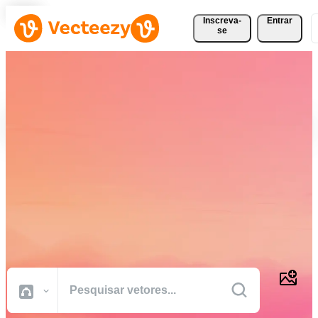
Inscreva-
Entrar
se
Baixe Vetores, Fotos, Vídeos
e Muito Mais
Gratuitamente
Recursos criativos de qualidade profissional para realizar seus
projetos com mais rapidez.
Todas Imagens