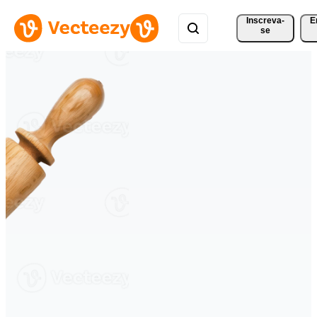
Inscreva-
E
se