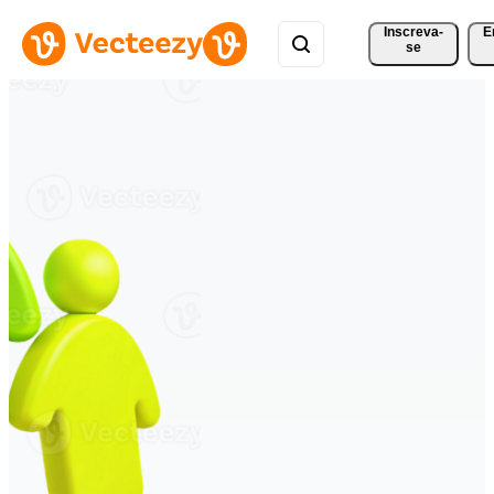
Inscreva-
E
se