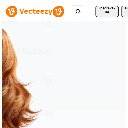
Inscreva-
E
se