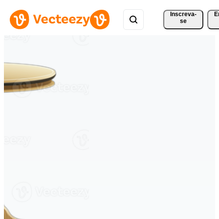
Inscreva-
E
se