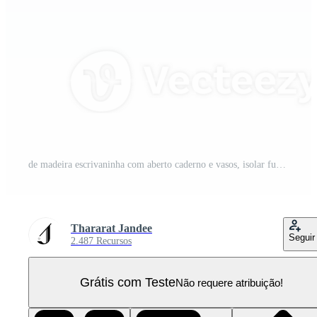
de madeira escrivaninha com aberto caderno e vasos, isolar fundo PNG Pro
Thararat Jandee
Seguir
2.487 Recursos
Grátis com Teste
Não requere atribuição!