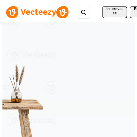
Inscreva-
E
se