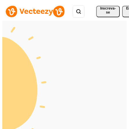
Inscreva-
E
se