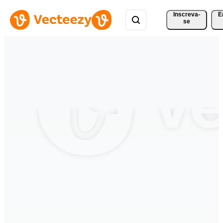
Inscreva-
E
se