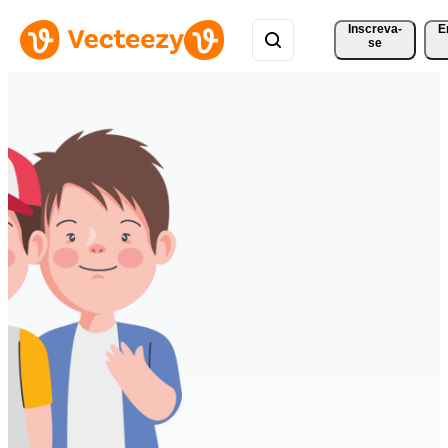
Inscreva-
E
se