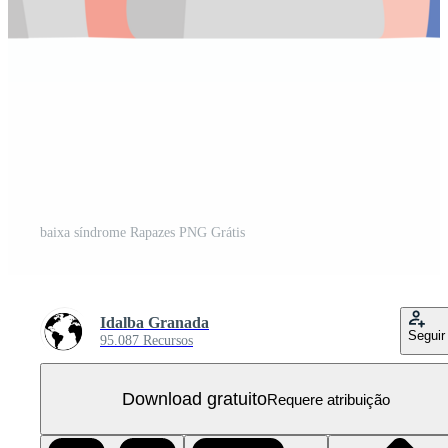
baixa síndrome Rapazes PNG Grátis
Idalba Granada
Seguir
95.087 Recursos
Download gratuito
Requere atribuição