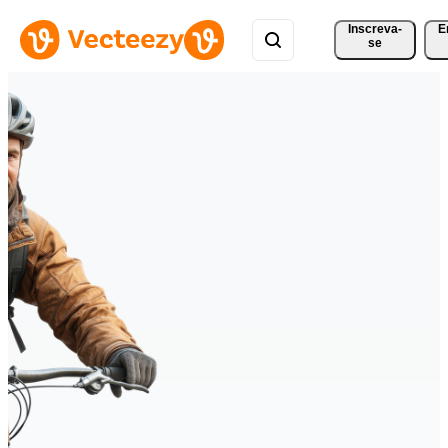
Inscreva-
E
se