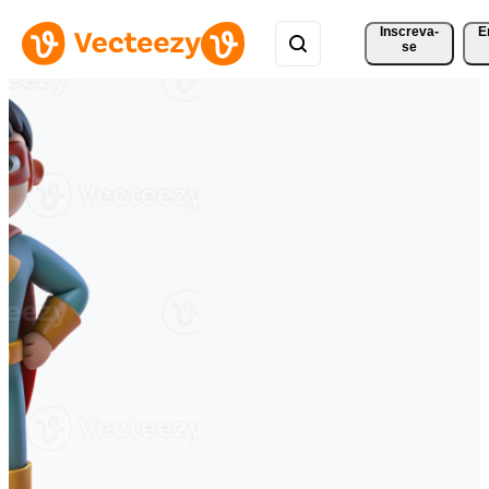
Inscreva-
E
se