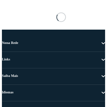
Nossa Rede
Links
Saiba Mais
Idiomas