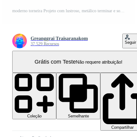
moderno torneira Projeto com lustroso, metálico terminar e solteiro gotícula do água. isto à moda fixação é perfeito para contemporâneo cozinhas ou banheiros, adicionando toque do elegância PNG Pro
Greanggrai Traisaranakom
Seguir
37.529 Recursos
Grátis com Teste
Não requere atribuição!
Coleção
Semelhante
Compartilhar