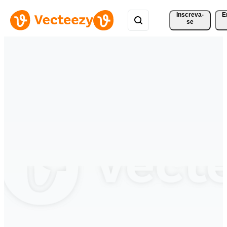
Inscreva-
E
se