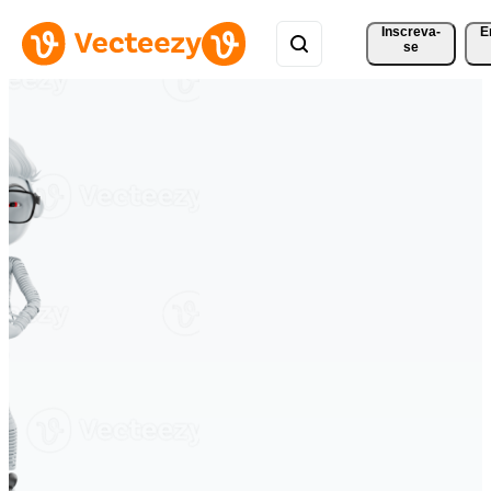
Inscreva-
E
se