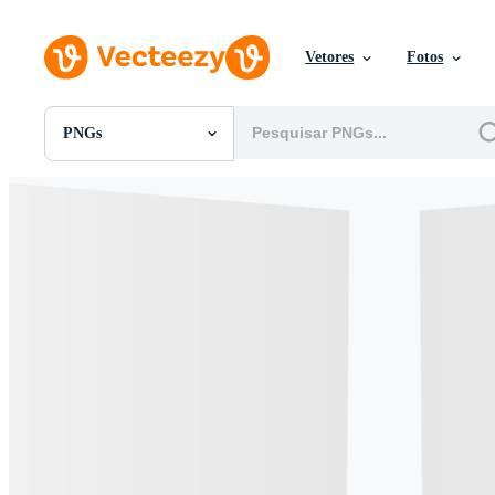
Vetores
Fotos
PNGs
Todas Imagens
Fotos
PNGs
PSDs
SVGs
Modelos
Vetores
Videos
Motion graphics
Imagens Editoriais
Eventos Editoriais