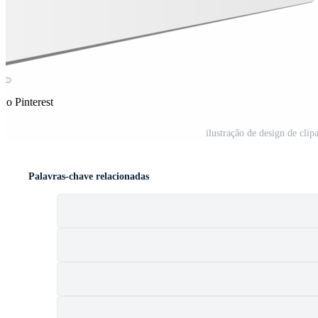
no Pinterest
ilustração de design de cli
Palavras-chave relacionadas