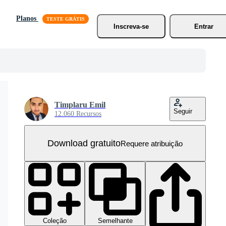
Planos
Inscreva-se
Entrar
Timplaru Emil
Seguir
12.060 Recursos
Download gratuito
Requere atribuição
Coleção
Semelhante