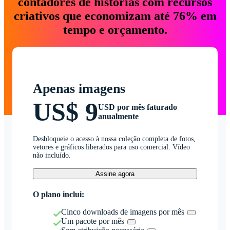
contadores de histórias com recursos
criativos que economizam até 76% em
tempo e orçamento.
Apenas imagens
US$ 9
USD por mês faturado
anualmente
Desbloqueie o acesso à nossa coleção completa de fotos,
vetores e gráficos liberados para uso comercial. Vídeo
não incluído.
Assine agora
O plano inclui:
Cinco downloads de imagens por mês
Um pacote por mês