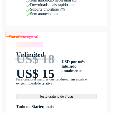
Sem atribuição necessária
Downloads mais rápidos
Suporte prioritário
Sem anúncios
Em oferta agora!
Em oferta agora!
Unlimited
US$ 18
USD por mês
faturado
US$ 15
anualmente
Para criadores maiores que produzem em escala e
exigem liberdade criativa
Teste gratuito de 7 dias
Tudo no Starter, mais: