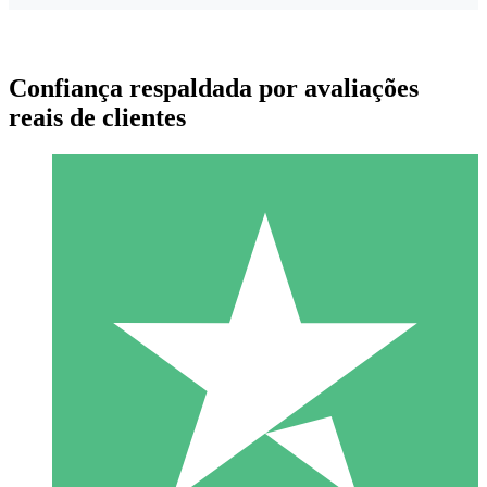
Confiança respaldada por avaliações
reais de clientes
Pacotes de Créditos Individuais
Pague conforme o uso com créditos de download. Sem
compromisso mensal.
1 Download
10
US$
00