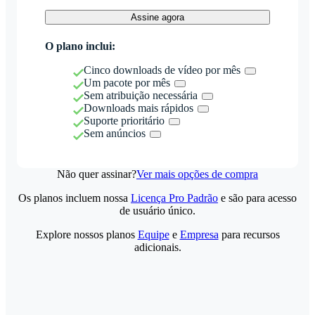
Assine agora
O plano inclui:
Cinco downloads de vídeo por mês
Um pacote por mês
Sem atribuição necessária
Downloads mais rápidos
Suporte prioritário
Sem anúncios
Não quer assinar?
Ver mais opções de compra
Os planos incluem nossa
Licença Pro Padrão
e são para acesso
de usuário único.
Explore nossos planos
Equipe
e
Empresa
para recursos
adicionais.