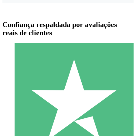
Confiança respaldada por avaliações
reais de clientes
Pacotes de Créditos Individuais
Pague conforme o uso com créditos de download. Sem
compromisso mensal.
1 Download
10
US$
00