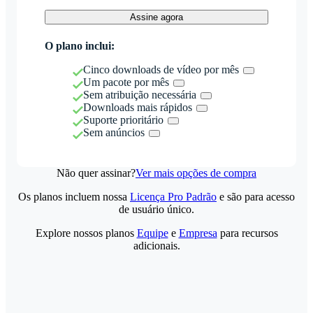
Assine agora
O plano inclui:
Cinco downloads de vídeo por mês
Um pacote por mês
Sem atribuição necessária
Downloads mais rápidos
Suporte prioritário
Sem anúncios
Não quer assinar?
Ver mais opções de compra
Os planos incluem nossa
Licença Pro Padrão
e são para acesso
de usuário único.
Explore nossos planos
Equipe
e
Empresa
para recursos
adicionais.