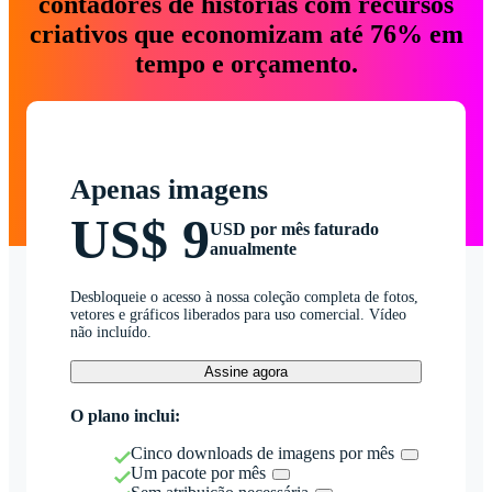
contadores de histórias com recursos
criativos que economizam até 76% em
tempo e orçamento.
Apenas imagens
US$ 9
USD por mês faturado
anualmente
Desbloqueie o acesso à nossa coleção completa de fotos,
vetores e gráficos liberados para uso comercial. Vídeo
não incluído.
Assine agora
O plano inclui:
Cinco downloads de imagens por mês
Um pacote por mês