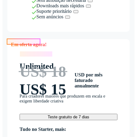
Sem atribuição necessária
Downloads mais rápidos
Suporte prioritário
Sem anúncios
Em oferta agora!
Em oferta agora!
Unlimited
US$ 18
USD por mês
faturado
US$ 15
anualmente
Para criadores maiores que produzem em escala e
exigem liberdade criativa
Teste gratuito de 7 dias
Tudo no Starter, mais: