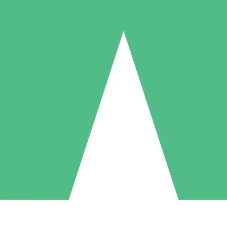
Pacotes de Créditos Individuais
gue conforme o uso com créditos de download. Sem compromisso mens
1 Download
5 Downloads
10 Downloads
10
15
20
US$
00
US$
00
US$
00