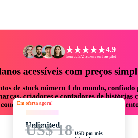
4.9
from 33.572 reviews on Trustpilot
lanos acessíveis com preços simpl
otos de stock número 1 do mundo, confiado 
rcas, criadores e contadores de histórias 
Em oferta agora!
economizam até 76% em tempo e orçamento
Em oferta agora!
Unlimited
US$ 18
USD por mês