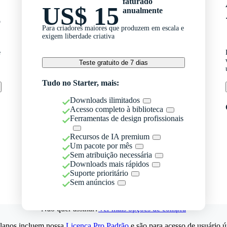
faturado
US$ 15
anualmente
o
Para criadores maiores que produzem em escala e
exigem liberdade criativa
e
Teste gratuito de 7 dias
Tudo no Starter, mais:
Downloads ilimitados
Acesso completo à biblioteca
Ferramentas de design profissionais
Recursos de IA premium
Um pacote por mês
Sem atribuição necessária
Downloads mais rápidos
Suporte prioritário
Sem anúncios
Não quer assinar?
Ver mais opções de compra
lanos incluem nossa
Licença Pro Padrão
e são para acesso de usuário ú