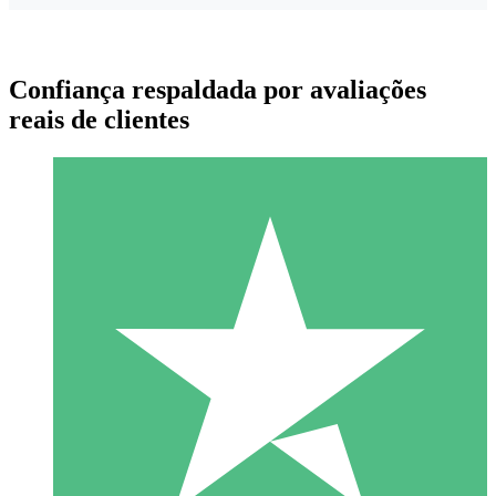
Confiança respaldada por avaliações
reais de clientes
Pacotes de Créditos Individuais
Pague conforme o uso com créditos de download. Sem
compromisso mensal.
1 Download
10
US$
00