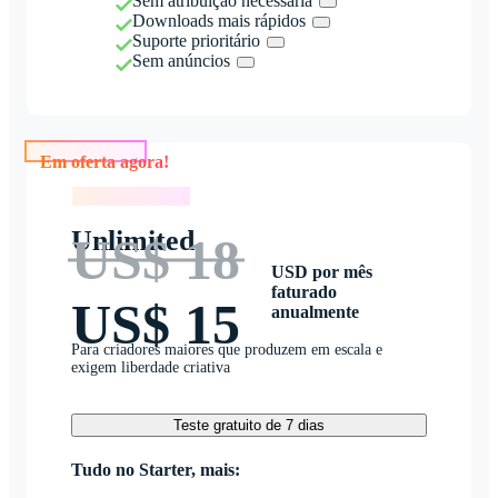
Sem atribuição necessária
Downloads mais rápidos
Suporte prioritário
Sem anúncios
Em oferta agora!
Em oferta agora!
Unlimited
US$ 18
USD por mês
faturado
US$ 15
anualmente
Para criadores maiores que produzem em escala e
exigem liberdade criativa
Teste gratuito de 7 dias
Tudo no Starter, mais: