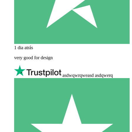
1 dia atrás
very good for design
asdwqwrqweasd asdqwerq