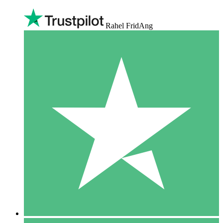
Rahel FridAng