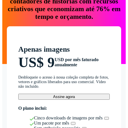
contadores de histórias com recursos
criativos que economizam até 76% em
tempo e orçamento.
Apenas imagens
US$ 9
USD por mês faturado
anualmente
Desbloqueie o acesso à nossa coleção completa de fotos,
vetores e gráficos liberados para uso comercial. Vídeo
não incluído.
Assine agora
O plano inclui:
Cinco downloads de imagens por mês
Um pacote por mês