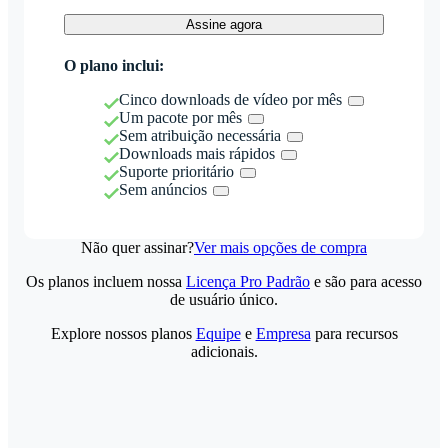
Assine agora
O plano inclui:
Cinco downloads de vídeo por mês
Um pacote por mês
Sem atribuição necessária
Downloads mais rápidos
Suporte prioritário
Sem anúncios
Não quer assinar?
Ver mais opções de compra
Os planos incluem nossa
Licença Pro Padrão
e são para acesso
de usuário único.
Explore nossos planos
Equipe
e
Empresa
para recursos
adicionais.