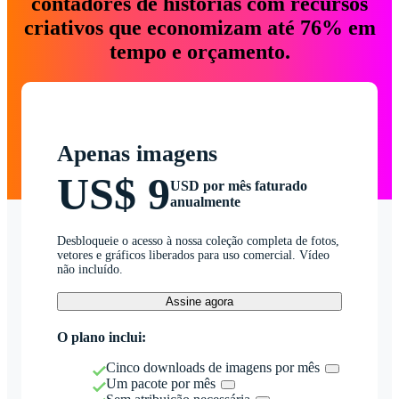
contadores de histórias com recursos
criativos que economizam até 76% em
tempo e orçamento.
Apenas imagens
US$ 9
USD por mês faturado
anualmente
Desbloqueie o acesso à nossa coleção completa de fotos,
vetores e gráficos liberados para uso comercial. Vídeo
não incluído.
Assine agora
O plano inclui:
Cinco downloads de imagens por mês
Um pacote por mês