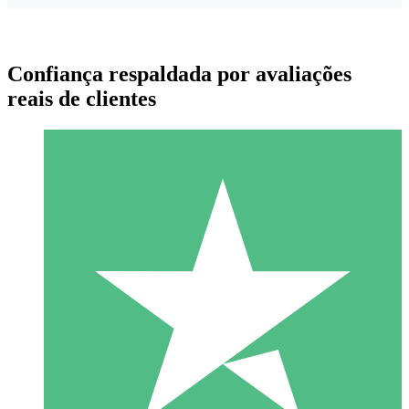
Confiança respaldada por avaliações
reais de clientes
Pacotes de Créditos Individuais
Pague conforme o uso com créditos de download. Sem
compromisso mensal.
1 Download
10
US$
00