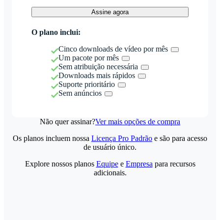
Assine agora
O plano inclui:
Cinco downloads de vídeo por mês
Um pacote por mês
Sem atribuição necessária
Downloads mais rápidos
Suporte prioritário
Sem anúncios
Não quer assinar?
Ver mais opções de compra
Os planos incluem nossa
Licença Pro Padrão
e são para acesso
de usuário único.
Explore nossos planos
Equipe
e
Empresa
para recursos
adicionais.