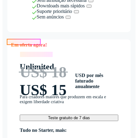
Sem atribuição necessária
Downloads mais rápidos
Suporte prioritário
Sem anúncios
Em oferta agora!
Em oferta agora!
Unlimited
US$ 18
USD por mês
faturado
US$ 15
anualmente
Para criadores maiores que produzem em escala e
exigem liberdade criativa
Teste gratuito de 7 dias
Tudo no Starter, mais: