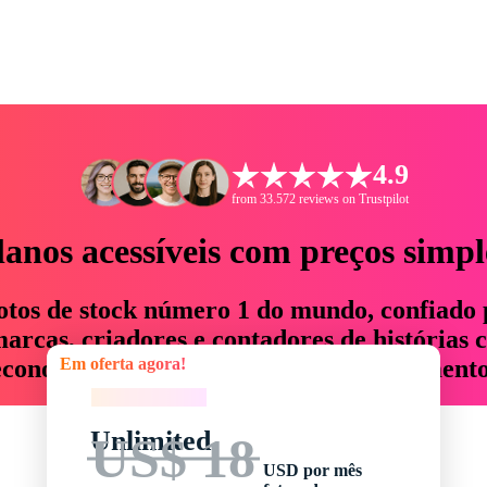
4.9
from 33.572 reviews on Trustpilot
lanos acessíveis com preços simpl
otos de stock número 1 do mundo, confiado 
rcas, criadores e contadores de histórias 
Em oferta agora!
economizam até 76% em tempo e orçamento
Em oferta agora!
Unlimited
US$ 18
USD por mês