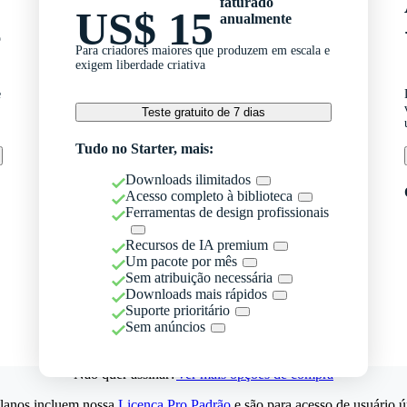
faturado
US$ 15
anualmente
o
Para criadores maiores que produzem em escala e
exigem liberdade criativa
e
Teste gratuito de 7 dias
Tudo no Starter, mais:
Downloads ilimitados
Acesso completo à biblioteca
Ferramentas de design profissionais
Recursos de IA premium
Um pacote por mês
Sem atribuição necessária
Downloads mais rápidos
Suporte prioritário
Sem anúncios
Não quer assinar?
Ver mais opções de compra
lanos incluem nossa
Licença Pro Padrão
e são para acesso de usuário ú