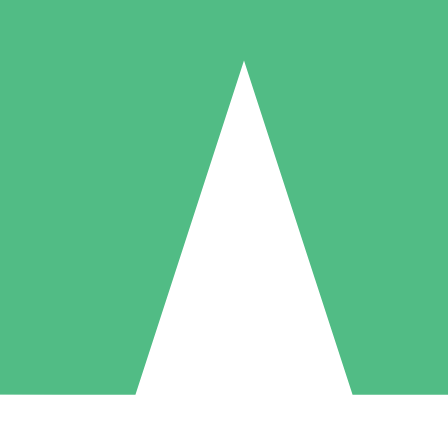
Pacotes de Créditos Individuais
gue conforme o uso com créditos de download. Sem compromisso mens
1 Download
5 Downloads
10 Downloads
10
15
20
US$
00
US$
00
US$
00