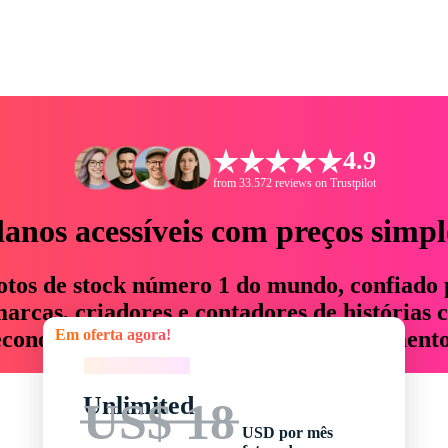
4.9
from 33.572 reviews on Trustpilot
lanos acessíveis com preços simpl
otos de stock número 1 do mundo, confiado 
rcas, criadores e contadores de histórias 
Em oferta agora!
economizam até 76% em tempo e orçamento
Em oferta agora!
Unlimited
US$ 18
USD por mês