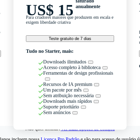
faturado
US$ 15
anualmente
o
Para criadores maiores que produzem em escala e
exigem liberdade criativa
e
Teste gratuito de 7 dias
Tudo no Starter, mais:
Downloads ilimitados
Acesso completo à biblioteca
Ferramentas de design profissionais
Recursos de IA premium
Um pacote por mês
Sem atribuição necessária
Downloads mais rápidos
Suporte prioritário
Sem anúncios
Não quer assinar?
Ver mais opções de compra
lanos incluem nossa
Licença Pro Padrão
e são para acesso de usuário ú