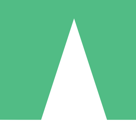
Pacotes de Créditos Individuais
gue conforme o uso com créditos de download. Sem compromisso mens
1 Download
5 Downloads
10 Downloads
10
15
20
US$
00
US$
00
US$
00