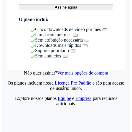
Assine agora
O plano inclui:
Cinco downloads de vídeo por mês
Um pacote por mês
Sem atribuição necessária
Downloads mais rápidos
Suporte prioritário
Sem anúncios
Não quer assinar?
Ver mais opções de compra
Os planos incluem nossa
Licença Pro Padrão
e são para acesso
de usuário único.
Explore nossos planos
Equipe
e
Empresa
para recursos
adicionais.