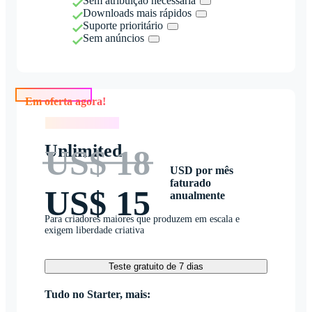
Sem atribuição necessária
Downloads mais rápidos
Suporte prioritário
Sem anúncios
Em oferta agora!
Em oferta agora!
Unlimited
US$ 18
USD por mês
faturado
US$ 15
anualmente
Para criadores maiores que produzem em escala e
exigem liberdade criativa
Teste gratuito de 7 dias
Tudo no Starter, mais: