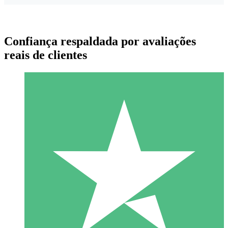
Confiança respaldada por avaliações
reais de clientes
Pacotes de Créditos Individuais
Pague conforme o uso com créditos de download. Sem
compromisso mensal.
1 Download
10
US$
00