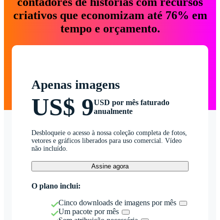
contadores de histórias com recursos
criativos que economizam até 76% em
tempo e orçamento.
Apenas imagens
US$ 9
USD por mês faturado
anualmente
Desbloqueie o acesso à nossa coleção completa de fotos,
vetores e gráficos liberados para uso comercial. Vídeo
não incluído.
Assine agora
O plano inclui:
Cinco downloads de imagens por mês
Um pacote por mês