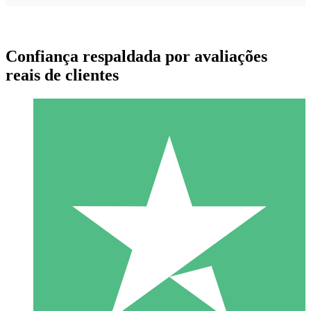
Confiança respaldada por avaliações
reais de clientes
Pacotes de Créditos Individuais
Pague conforme o uso com créditos de download. Sem
compromisso mensal.
1 Download
10
US$
00