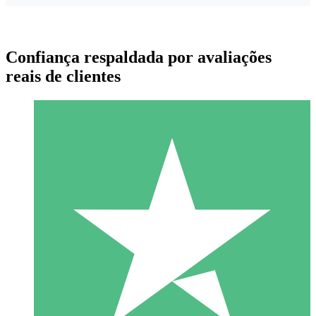
Confiança respaldada por avaliações
reais de clientes
Pacotes de Créditos Individuais
Pague conforme o uso com créditos de download. Sem
compromisso mensal.
1 Download
10
US$
00