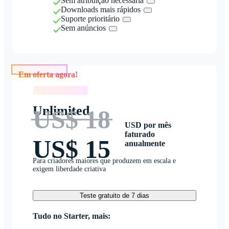
Sem atribuição necessária
Downloads mais rápidos
Suporte prioritário
Sem anúncios
Em oferta agora!
Em oferta agora!
Unlimited
US$ 18
USD por mês
faturado
US$ 15
anualmente
Para criadores maiores que produzem em escala e
exigem liberdade criativa
Teste gratuito de 7 dias
Tudo no Starter, mais: