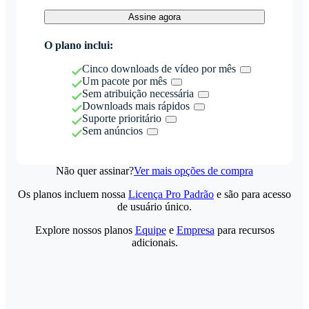
Assine agora
O plano inclui:
Cinco downloads de vídeo por mês
Um pacote por mês
Sem atribuição necessária
Downloads mais rápidos
Suporte prioritário
Sem anúncios
Não quer assinar?
Ver mais opções de compra
Os planos incluem nossa
Licença Pro Padrão
e são para acesso
de usuário único.
Explore nossos planos
Equipe
e
Empresa
para recursos
adicionais.