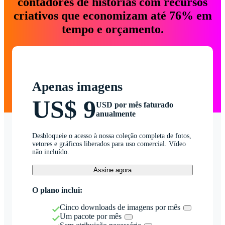
contadores de histórias com recursos
criativos que economizam até 76% em
tempo e orçamento.
Apenas imagens
US$ 9
USD por mês faturado
anualmente
Desbloqueie o acesso à nossa coleção completa de fotos,
vetores e gráficos liberados para uso comercial. Vídeo
não incluído.
Assine agora
O plano inclui:
Cinco downloads de imagens por mês
Um pacote por mês