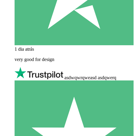
1 dia atrás
very good for design
asdwqwrqweasd asdqwerq