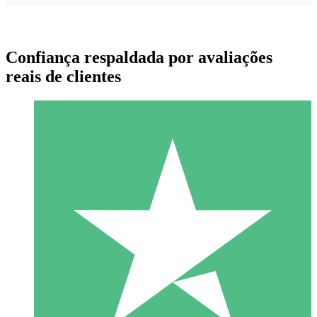
Confiança respaldada por avaliações
reais de clientes
Pacotes de Créditos Individuais
Pague conforme o uso com créditos de download. Sem
compromisso mensal.
1 Download
10
US$
00