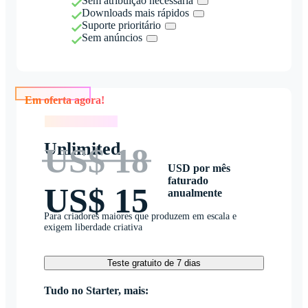
Sem atribuição necessária
Downloads mais rápidos
Suporte prioritário
Sem anúncios
Em oferta agora!
Em oferta agora!
Unlimited
US$ 18
USD por mês
faturado
US$ 15
anualmente
Para criadores maiores que produzem em escala e
exigem liberdade criativa
Teste gratuito de 7 dias
Tudo no Starter, mais: