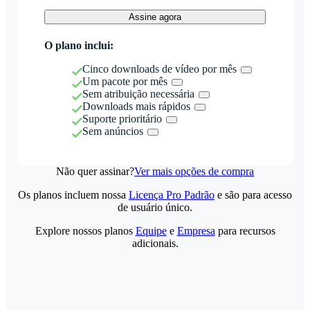
Assine agora
O plano inclui:
Cinco downloads de vídeo por mês
Um pacote por mês
Sem atribuição necessária
Downloads mais rápidos
Suporte prioritário
Sem anúncios
Não quer assinar?
Ver mais opções de compra
Os planos incluem nossa
Licença Pro Padrão
e são para acesso
de usuário único.
Explore nossos planos
Equipe
e
Empresa
para recursos
adicionais.