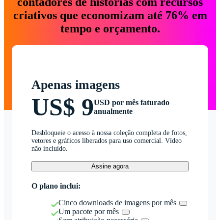
contadores de histórias com recursos
criativos que economizam até 76% em
tempo e orçamento.
Apenas imagens
US$ 9
USD por mês faturado
anualmente
Desbloqueie o acesso à nossa coleção completa de fotos,
vetores e gráficos liberados para uso comercial. Vídeo
não incluído.
Assine agora
O plano inclui:
Cinco downloads de imagens por mês
Um pacote por mês